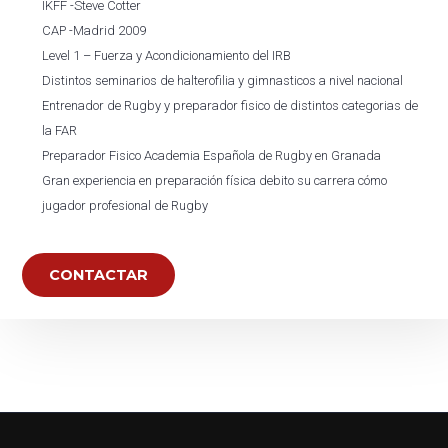
IKFF -Steve Cotter
CAP -Madrid 2009
Level 1 – Fuerza y Acondicionamiento del IRB
Distintos seminarios de halterofilia y gimnasticos a nivel nacional
Entrenador de Rugby y preparador fisico de distintos categorias de
la FAR
Preparador Fisico Academia Española de Rugby en Granada
Gran experiencia en preparación física debito su carrera cómo
jugador profesional de Rugby
CONTACTAR